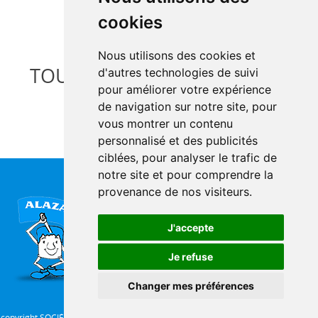
cookies
Tel 01.47.06.30.00
secretariat{nospam}alazard-sas.com
Nous utilisons des cookies et
TOUTE UNE ÉQUIPE À VOTRE
d'autres technologies de suivi
pour améliorer votre expérience
SERVICE
de navigation sur notre site, pour
vous montrer un contenu
personnalisé et des publicités
ciblées, pour analyser le trafic de
notre site et pour comprendre la
SOCIÉTÉ ALAZARD
provenance de nos visiteurs.
60 rue Guy Moquet
94500 Champigny
J'accepte
Tel 01.47.06.30.00
Je refuse
secretariat{nospam}alazard-
Changer mes préférences
sas.com
copyright SOCIÉTÉ ALAZARD 2026 :: photos et textes non contractuels ::
Mettre à